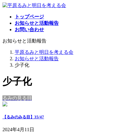
コ
ナ
ン
ビ
トップページ
テ
ゲ
お知らせと活動報告
ン
ー
お問い合わせ
ツ
シ
へ
ョ
お知らせと活動報告
ス
ン
キ
に
平原るみと明日を考える会
ッ
移
お知らせと活動報告
プ
動
少子化
少子化
るみの見る目
【るみのみる目】35/47
2024年4月11日