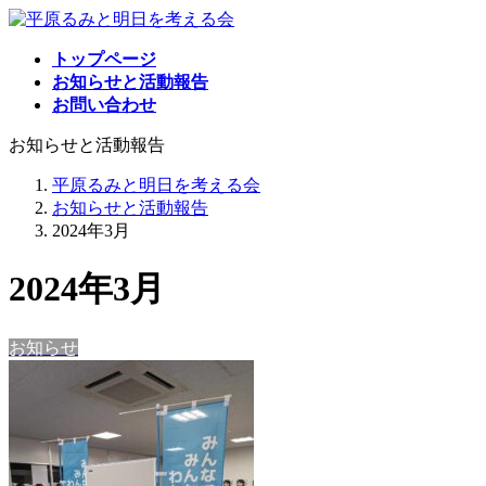
コ
ナ
ン
ビ
トップページ
テ
ゲ
お知らせと活動報告
ン
ー
お問い合わせ
ツ
シ
へ
ョ
お知らせと活動報告
ス
ン
キ
に
平原るみと明日を考える会
ッ
移
お知らせと活動報告
プ
動
2024年3月
2024年3月
お知らせ