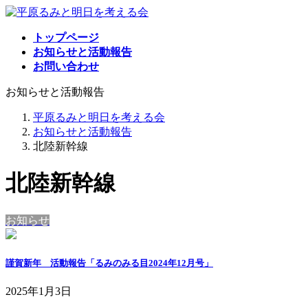
コ
ナ
ン
ビ
トップページ
テ
ゲ
お知らせと活動報告
ン
ー
お問い合わせ
ツ
シ
へ
ョ
お知らせと活動報告
ス
ン
キ
に
平原るみと明日を考える会
ッ
移
お知らせと活動報告
プ
動
北陸新幹線
北陸新幹線
お知らせ
謹賀新年 活動報告「るみのみる目2024年12月号」
2025年1月3日