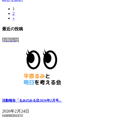
固
1
投
固
2
定
稿
»
定
ペ
ペ
ー
の
最近の投稿
ー
ジ
ペ
ジ
お知らせ
ー
ジ
送
り
活動報告「るみのみる目2026年2月号」
2026年2月24日
日々の活動