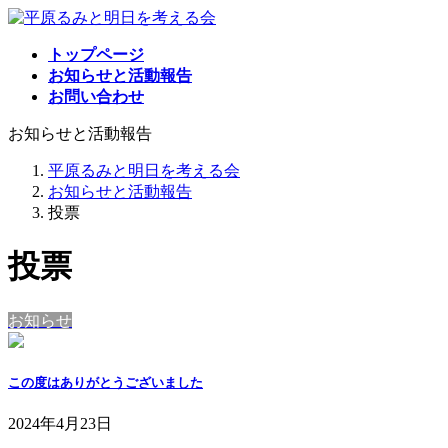
コ
ナ
ン
ビ
トップページ
テ
ゲ
お知らせと活動報告
ン
ー
お問い合わせ
ツ
シ
へ
ョ
お知らせと活動報告
ス
ン
キ
に
平原るみと明日を考える会
ッ
移
お知らせと活動報告
プ
動
投票
投票
お知らせ
この度はありがとうございました
2024年4月23日