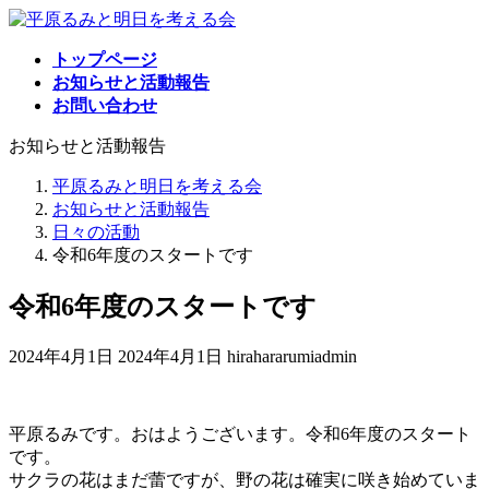
コ
ナ
ン
ビ
トップページ
テ
ゲ
お知らせと活動報告
ン
ー
お問い合わせ
ツ
シ
へ
ョ
お知らせと活動報告
ス
ン
キ
に
平原るみと明日を考える会
ッ
移
お知らせと活動報告
プ
動
日々の活動
令和6年度のスタートです
令和6年度のスタートです
最
2024年4月1日
2024年4月1日
hirahararumiadmin
終
更
新
平原るみです。おはようございます。令和6年度のスタート
日
です。
時
サクラの花はまだ蕾ですが、野の花は確実に咲き始めていま