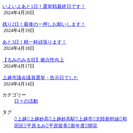
いよいよあと1日！選挙戦最終日です！
2024年4月20日
残り2日！最後の一押しお願いします！
2024年4月19日
あと3日！精一杯頑張ります！
2024年4月18日
【るみのみる目】拠点性向上
2024年4月17日
上越市議会議員選挙・告示日でした
2024年4月14日
カテゴリー
日々の活動
タグ
上越
上越妙高
上越妙高駅
上越市
北陸新幹線
和
田区
平原るみ
平原留美
新年度
開花