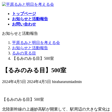
コ
ナ
ン
ビ
トップページ
テ
ゲ
お知らせと活動報告
ン
ー
お問い合わせ
ツ
シ
へ
ョ
お知らせと活動報告
ス
ン
キ
に
平原るみと明日を考える会
ッ
移
お知らせと活動報告
プ
動
るみの見る目
【るみのみる目】500室
【るみのみる目】500室
最
2024年4月5日
2024年4月5日
hirahararumiadmin
終
更
新
【るみのみる目】500室
日
時
北陸新幹線の上越妙高駅が開業して、駅周辺の大きな変化は