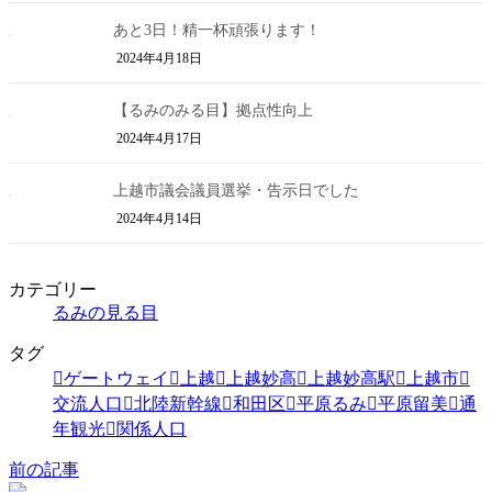
あと3日！精一杯頑張ります！
2024年4月18日
【るみのみる目】拠点性向上
2024年4月17日
上越市議会議員選挙・告示日でした
2024年4月14日
カテゴリー
るみの見る目
タグ
ゲートウェイ
上越
上越妙高
上越妙高駅
上越市
交流人口
北陸新幹線
和田区
平原るみ
平原留美
通
年観光
関係人口
前の記事